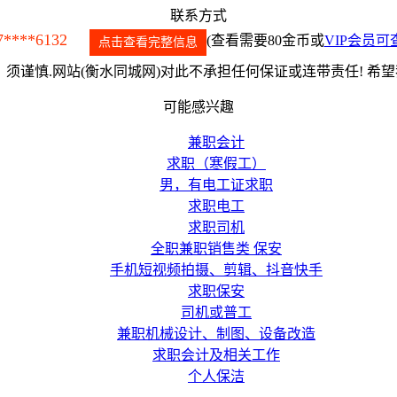
联系方式
7****6132
(查看需要80金币或
VIP会员可
点击查看完整信息
须谨慎.网站(衡水同城网)对此不承担任何保证或连带责任! 希
可能感兴趣
兼职会计
求职（寒假工）
男，有电工证求职
求职电工
求职司机
全职兼职销售类 保安
手机短视频拍摄、剪辑、抖音快手
求职保安
司机或普工
兼职机械设计、制图、设备改造
求职会计及相关工作
个人保洁