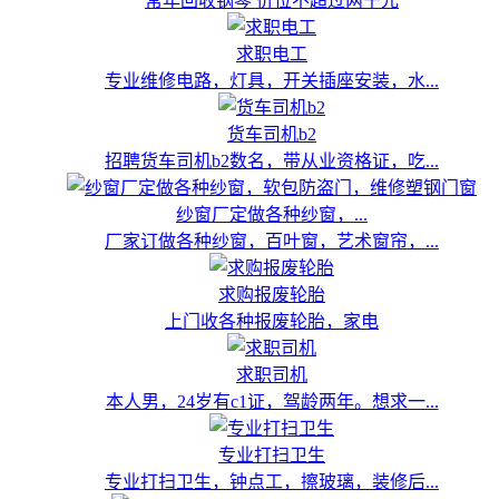
常年回收钢琴 价位不超过两千元
求职电工
专业维修电路，灯具，开关插座安装，水...
货车司机b2
招聘货车司机b2数名，带从业资格证，吃...
纱窗厂定做各种纱窗，...
厂家订做各种纱窗，百叶窗，艺术窗帘，...
求购报废轮胎
上门收各种报废轮胎，家电
求职司机
本人男，24岁有c1证，驾龄两年。想求一...
专业打扫卫生
专业打扫卫生，钟点工，擦玻璃，装修后...