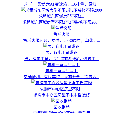
8年车，爱信六AT变速箱，1.6排量，原漆...
求租城东区域房型不限2...
求租城东区域房型不限2室2卫装修不限200...
售后客服
售后客服20名，女性，20-30周岁，单休，...
男，有电工证求职
男，有电工证，会组装电柜(箱)，做过工...
求租三室两厅两卫
交通便利，有停车位，设施齐全，拎包入...
求购市中心区房型不限...
求购市中心区房型不限中档装修
回收钢琴